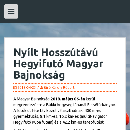
Skip
to
content
Nyílt Hosszútávú
Hegyifutó Magyar
Bajnokság
2018-04-23
Bíró Károly Róbert
A Magyar Bajnokság
2018. május 06-án
kerül
megrendezésre a Bükki hegység lábánál Felsőtárkányon.
A futók öt féle táv közül választhatnak: 400 m-es
gyermekfutás, 8.1 km-es, 16.2 km-es (multiNavigator
Hegyifutó Kupa futam) és a 42.2 km-es terepfutást.