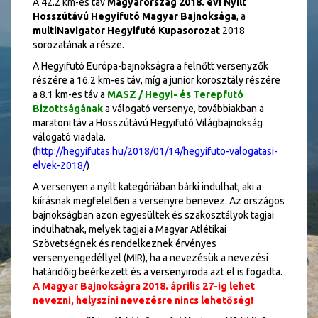
A 42.2 km-es táv
Magyarország 2018. évi Nyílt
Hosszútávú Hegyifutó Magyar Bajnoksága
, a
multiNavigator Hegyifutó Kupasorozat
2018
sorozatának a része.
A Hegyifutó Európa-bajnokságra a felnőtt versenyzők
részére a 16.2 km-es táv, míg a junior korosztály részére
a 8.1 km-es táv a
MASZ / Hegyi- és Terepfutó
Bizottságának
a válogató versenye, továbbiakban a
maratoni táv a Hosszútávú Hegyifutó Világbajnokság
válogató viadala.
(
http://hegyifutas.hu/2018/01/14/hegyifuto-valogatasi-
elvek-2018/
)
A versenyen a nyílt kategóriában bárki indulhat, aki a
kiírásnak megfelelően a versenyre benevez. Az országos
bajnokságban azon egyesültek és szakosztályok tagjai
indulhatnak, melyek tagjai a Magyar Atlétikai
Szövetségnek és rendelkeznek érvényes
versenyengedéllyel (MIR), ha a nevezésük a nevezési
határidőig beérkezett és a versenyiroda azt el is fogadta.
A Magyar Bajnokságra 2018. április 27-ig lehet
nevezni, helyszíni nevezésre nincs lehetőség!