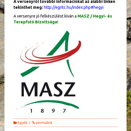
A versenyről további információkat az alábbi linken
tekinthet meg:
http://egritc.hu/index.php#hegyi
A versenyre jó felkészülést kíván a
MASZ / Hegyi- és
Terepfutó Bizottsága!
Egyéb
permalink