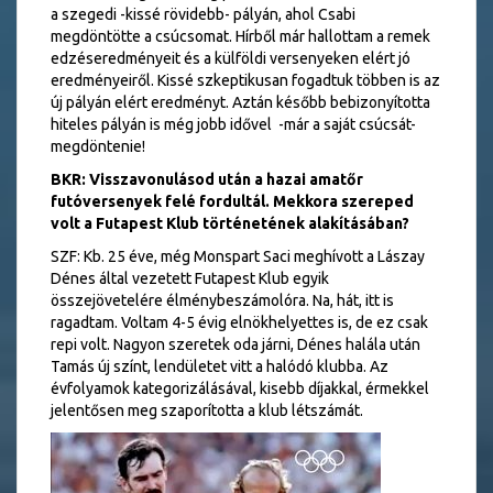
a szegedi -kissé rövidebb- pályán, ahol Csabi
megdöntötte a csúcsomat. Hírből már hallottam a remek
edzéseredményeit és a külföldi versenyeken elért jó
eredményeiről. Kissé szkeptikusan fogadtuk többen is az
új pályán elért eredményt. Aztán később bebizonyította
hiteles pályán is még jobb idővel -már a saját csúcsát-
megdöntenie!
BKR: Visszavonulásod után a hazai amatőr
futóversenyek felé fordultál. Mekkora szereped
volt a Futapest Klub történetének alakításában?
SZF: Kb. 25 éve, még Monspart Saci meghívott a Lászay
Dénes által vezetett Futapest Klub egyik
összejövetelére élménybeszámolóra. Na, hát, itt is
ragadtam. Voltam 4-5 évig elnökhelyettes is, de ez csak
repi volt. Nagyon szeretek oda járni, Dénes halála után
Tamás új színt, lendületet vitt a halódó klubba. Az
évfolyamok kategorizálásával, kisebb díjakkal, érmekkel
jelentősen meg szaporította a klub létszámát.