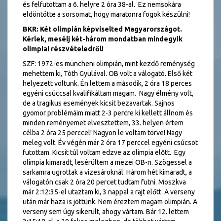
és felfutottam a 6. helyre 2 óra 38-al. Ez nemsokára
eldöntötte a sorsomat, hogy maratonra fogok készülni!
BKR: Két olimpián képviselted Magyarországot.
Kérlek, mesélj két-három mondatban mindegyik
olimpiai részvételedről!
SZF: 1972-es müncheni olimpián, mint kezdő reménység
mehettem ki, Tóth Gyulával. OB volt a válogató. Első két
helyezett voltunk. Én lettem a második, 2 óra 18 perces
egyéni csúccsal kvalifikáltam magam. Nagy élmény volt,
de a tragikus események kicsit bezavartak. Sajnos
gyomor problémáim miatt 2-3 percre ki kellett állnom és
minden reményemet elvesztettem, 33. helyen értem
célba 2 óra 25 perccel! Nagyon le voltam törve! Nagy
meleg volt. Év végén már 2 óra 17 perccel egyéni csúcsot
futottam. Kicsit túl voltam edzve az olimpia előtt. Egy
olimpia kimaradt, lesérültem a mezei OB-n. Szögessel a
sarkamra ugrottak a vizesároknál. Három hét kimaradt, a
válogatón csak 2 óra 20 percet tudtam futni. Moszkva
már 2:12:35-el utaztam ki, 3 nappal a rajt előtt. A verseny
után már haza is jöttünk. Nem éreztem magam olimpián. A
verseny sem úgy sikerült, ahogy vártam. Bár 12. lettem