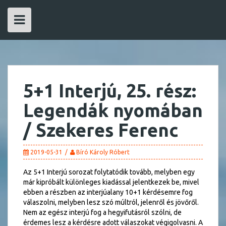
Skip
to
content
5+1 Interjú, 25. rész:
Legendák nyomában
/ Szekeres Ferenc
2019-05-31
Bíró Károly Róbert
Az 5+1 Interjú sorozat folytatódik tovább, melyben egy
már kipróbált különleges kiadással jelentkezek be, mivel
ebben a részben az interjúalany 10+1 kérdésemre fog
válaszolni, melyben lesz szó múltról, jelenről és jövőről.
Nem az egész interjú fog a hegyifutásról szólni, de
érdemes lesz a kérdésre adott válaszokat végigolvasni. A