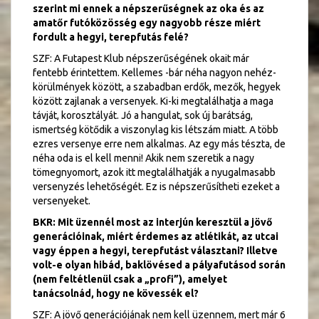
szerint mi ennek a népszerűségnek az oka és az
amatőr futóközösség egy nagyobb része miért
fordult a hegyi, terepfutás felé?
SZF: A Futapest Klub népszerűségének okait már
fentebb érintettem. Kellemes -bár néha nagyon nehéz-
körülmények között, a szabadban erdők, mezők, hegyek
között zajlanak a versenyek. Ki-ki megtalálhatja a maga
távját, korosztályát. Jó a hangulat, sok új barátság,
ismertség kötődik a viszonylag kis létszám miatt. A több
ezres versenye erre nem alkalmas. Az egy más tészta, de
néha oda is el kell menni! Akik nem szeretik a nagy
tömegnyomort, azok itt megtalálhatják a nyugalmasabb
versenyzés lehetőségét. Ez is népszerűsítheti ezeket a
versenyeket.
BKR: Mit üzennél most az interjún keresztül a jövő
generációinak, miért érdemes az atlétikát, az utcai
vagy éppen a hegyi, terepfutást választani? Illetve
volt-e olyan hibád, baklövésed a pályafutásod során
(nem feltétlenül csak a „profi”), amelyet
tanácsolnád, hogy ne kövessék el?
SZF: A jövő generációjának nem kell üzennem, mert már 6