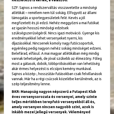
Részletezd is kérlek, a válaszod.
SZF: Sajnos a rendszerváltás visszavetette a minőségi
atlétikát – remélem nem túl sokáig. Elfogyott az állami
támogatás a sportegyesületek felé. Kevés a jól
megfizetett és jó edző. Nehéz meggyőzni a mai futókat
az igazán hosszú minőségi edzések
szükségszerűségéről. Nincs igazi motiváció. Gyenge kis
eredményekkel lehet versenyeket nyerni, kis
díjazásokkal. Nincsenek komoly nagy futócsoportok,
egyénileg pedig nagyon nehéz sokáig minőséget edzeni.
Belefárad, elfásul. A mai magyar atlétikában még mindig
vannak tehetségek, de jóval szűkebb az élmezőny. Főleg
most a gátasok, dobók, többpróbásokban van lehetőség
akár érmes helyezést is elcsípni kemény munkával.
Sajnos a közép-, hosszútáv futásokban csak felvillanások
vannak. Már ha a régi csúcsok közelébe kerülnének, az is
szép teljesítmény lenne.
BKR: Manapság nagyon népszerű a Futapest Klub
éves versenysorozata és versenyei, amely szinte
teljes mértékben terepfutó versenyekből áll és,
amely versenyen nincsen nagyobb szint, azok is
inkább mezei jellegű versenyek. Véleményed