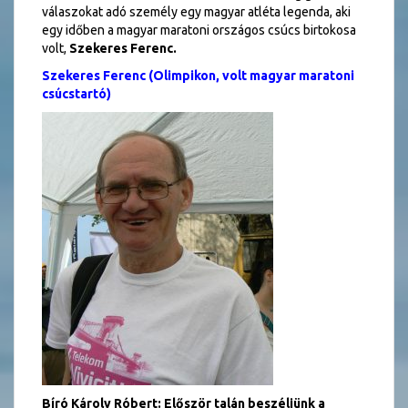
válaszokat adó személy egy magyar atléta legenda, aki
egy időben a magyar maratoni országos csúcs birtokosa
volt,
Szekeres Ferenc.
Szekeres Ferenc (Olimpikon, volt magyar maratoni
csúcstartó)
Bíró Károly Róbert: Először talán beszéljünk a