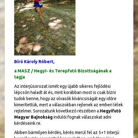
Bíró Károly Róbert,
a MASZ / Hegyi- és Terepfutó Bizottságának a
tagja
Az interjúsorozat ismét egy újabb sikeres fejlődési
lépcsőn haladt át és, mint korábban most is csak bízni
tudok benne, hogy az olvasók kíváncsiságát egy időre
kimerítettük, mert a válaszokban rejlenek az emberi lélek
rejtelmei. Sorozatunk következő részében a
Hegyifutó
Magyar Bajnokság
indulói fognak válaszokat adni
kérdéseink re.
Akiben bármilyen kérdés, kérés merül fel az 5+1 Interjú