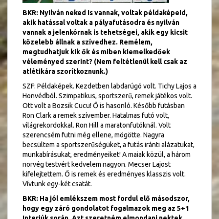
BKR: Nyilván neked is vannak, voltak példaképeid,
akik hatással voltak a pályafutásodra és nyilván
vannak a jelenkórnak is tehetségei, akik egy kicsit
közelebb állnak a szívedhez. Remélem,
megtudhatjuk kik ők és miben kiemelkedőek
véleményed szerint? (Nem feltétlenül kell csak az
atlétikára szorítkoznunk.)
SZF: Példaképek. Kezdetben labdarúgó volt. Tichy Lajos a
Honvédból. Szimpatikus, sportszerű, remek játékos volt.
Ott volt a Bozsik Cucu! Ő is hasonló. Később futásban
Ron Clark a remek szívember. Hatalmas futó volt,
világrekordokkal. Ron Hill a maratonfutóknál. Volt
szerencsém futni még ellene, mögötte. Nagyra
becsültem a sportszerűségüket, a futás iránti alázatukat,
munkabírásukat, eredményeiket! A maiak közül, a három
norvég testvért kedvelem nagyon. Mecser Lajost
kifelejtettem. Ő is remek és eredményes klasszis volt.
Vívtunk egy-két csatát.
BKR: Ha jól emlékszem most fordul elő másodszor,
hogy egy záró gondolatot fogalmazok meg az 5+1
Interjúk során. Azt szeretném elmondani nektek,