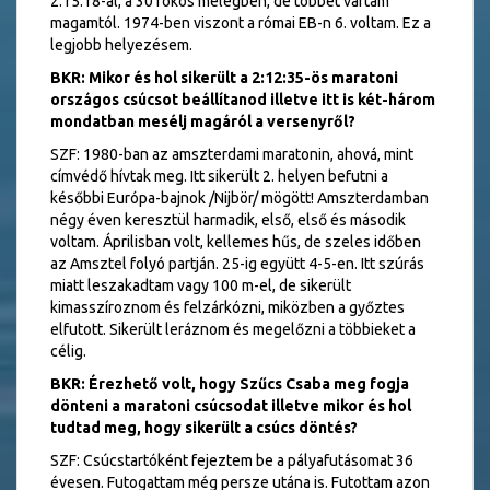
2:15:18-al, a 30 fokos melegben, de többet vártam
magamtól. 1974-ben viszont a római EB-n 6. voltam. Ez a
legjobb helyezésem.
BKR: Mikor és hol sikerült a 2:12:35-ös maratoni
országos csúcsot beállítanod illetve itt is két-három
mondatban mesélj magáról a versenyről?
SZF: 1980-ban az amszterdami maratonin, ahová, mint
címvédő hívtak meg. Itt sikerült 2. helyen befutni a
későbbi Európa-bajnok /Nijbör/ mögött! Amszterdamban
négy éven keresztül harmadik, első, első és második
voltam. Áprilisban volt, kellemes hűs, de szeles időben
az Amsztel folyó partján. 25-ig együtt 4-5-en. Itt szúrás
miatt leszakadtam vagy 100 m-el, de sikerült
kimasszíroznom és felzárkózni, miközben a győztes
elfutott. Sikerült leráznom és megelőzni a többieket a
célig.
BKR: Érezhető volt, hogy Szűcs Csaba meg fogja
dönteni a maratoni csúcsodat illetve mikor és hol
tudtad meg, hogy sikerült a csúcs döntés?
SZF: Csúcstartóként fejeztem be a pályafutásomat 36
évesen. Futogattam még persze utána is. Futottam azon