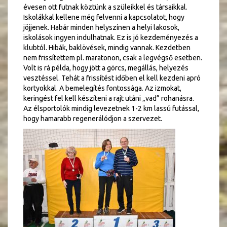
évesen ott futnak köztünk a szüleikkel és társaikkal.
Iskolákkal kellene még felvenni a kapcsolatot, hogy
jöjjenek. Habár minden helyszínen a helyi lakosok,
iskolások ingyen indulhatnak. Ez is jó kezdeményezés a
klubtól. Hibák, baklövések, mindig vannak. Kezdetben
nem frissítettem pl. maratonon, csak a legvégső esetben.
Volt is rá példa, hogy jött a görcs, megállás, helyezés
vesztéssel. Tehát a frissítést időben el kell kezdeni apró
kortyokkal. A bemelegítés fontossága. Az izmokat,
keringést fel kell készíteni a rajt utáni „vad” rohanásra.
Az élsportolók mindig levezetnek 1-2 km lassú futással,
hogy hamarabb regenerálódjon a szervezet.