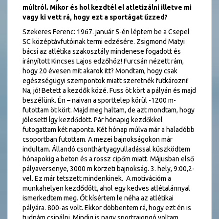
múltról. Mikor és hol kezdtél el atletizálni illetve mi
vagy ki vett rá, hogy ezt a sportágat űzzed?
Szekeres Ferenc: 1967. január 5-én léptem be a Csepel
SC középtávfutóinak termi edzésére. Zsigmond Matyi
bácsi az atlétika szakosztály mindenese fogadott és
irányított Kincses Lajos edzőhöz! Furcsán nézett rám,
hogy 20 évesen mit akarok itt? Mondtam, hogy csak
egészségügyi szempontok miatt szeretnék futkározni!
Na, jó! Betett a kezdők közé. Fuss öt kört a pályán és majd
beszélünk. Én – naivan a sporttelep körül -1200 m-
futottam öt kört. Majd meg haltam, de azt mondtam, hogy
jólesett! Így kezdődött. Pár hónapig kezdőkkel
futogattam két naponta. Két hónap múlva már a haladóbb
csoportban futottam. A mezei bajnokságokon már
indultam. Állandó csonthártyagyulladással küszködtem
hónapokig a beton és a rossz cipőm miatt. Májusban első
pályaversenye, 3000 m körzeti bajnokság. 3. hely, 9:00,2-
vel. Ez már tetszett mindenkinek. A motivációm a
munkahelyen kezdődött, ahol egy kedves atlétalánnyal
ismerkedtem meg. Őt kísértem le néha az atlétikai
pályára. 800-as volt. Ekkor döbbentem rá, hogy ezt én is
tudnám csinálni. Mindig is nagy sportrajongó voltam