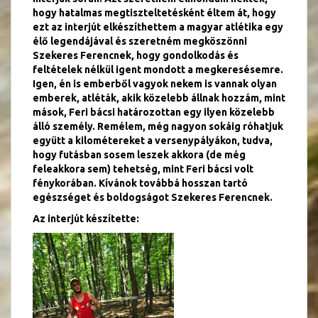
hogy hatalmas megtiszteltetésként éltem át, hogy
ezt az interjút elkészíthettem a magyar atlétika egy
élő legendájával és szeretném megköszönni
Szekeres Ferencnek, hogy gondolkodás és
feltételek nélkül igent mondott a megkeresésemre.
Igen, én is emberből vagyok nekem is vannak olyan
emberek, atléták, akik közelebb állnak hozzám, mint
mások, Feri bácsi határozottan egy ilyen közelebb
álló személy. Remélem, még nagyon sokáig róhatjuk
együtt a kilométereket a versenypályákon, tudva,
hogy futásban sosem leszek akkora (de még
feleakkora sem) tehetség, mint Feri bácsi volt
fénykorában. Kívánok továbbá hosszan tartó
egészséget és boldogságot Szekeres Ferencnek.
Az interjút készítette: