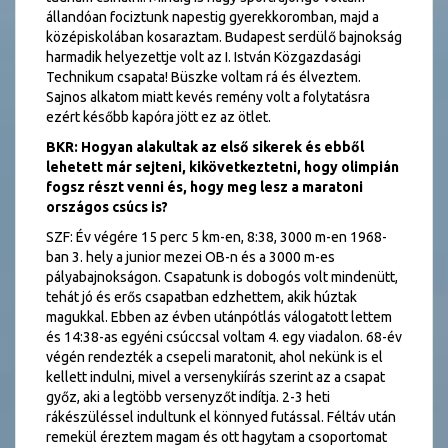
állandóan fociztunk napestig gyerekkoromban, majd a
középiskolában kosaraztam. Budapest serdülő bajnokság
harmadik helyezettje volt az I. István Közgazdasági
Technikum csapata! Büszke voltam rá és élveztem.
Sajnos alkatom miatt kevés remény volt a folytatásra
ezért később kapóra jött ez az ötlet.
BKR: Hogyan alakultak az első sikerek és ebből
lehetett már sejteni, kikövetkeztetni, hogy olimpián
fogsz részt venni és, hogy meg lesz a maratoni
országos csúcs is?
SZF: Év végére 15 perc 5 km-en, 8:38, 3000 m-en 1968-
ban 3. hely a junior mezei OB-n és a 3000 m-es
pályabajnokságon. Csapatunk is dobogós volt mindenütt,
tehát jó és erős csapatban edzhettem, akik húztak
magukkal. Ebben az évben utánpótlás válogatott lettem
és 14:38-as egyéni csúccsal voltam 4. egy viadalon. 68-év
végén rendezték a csepeli maratonit, ahol nekünk is el
kellett indulni, mivel a versenykiírás szerint az a csapat
győz, aki a legtöbb versenyzőt indítja. 2-3 heti
rákészüléssel indultunk el könnyed futással. Féltáv után
remekül éreztem magam és ott hagytam a csoportomat