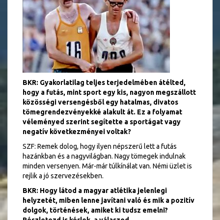
BKR: Gyakorlatilag teljes terjedelmében átélted,
hogy a futás, mint sport egy kis, nagyon megszállott
közösségi versengésből egy hatalmas, divatos
tömegrendezvényekké alakult át. Ez a folyamat
véleményed szerint segítette a sportágat vagy
negatív következményei voltak?
SZF: Remek dolog, hogy ilyen népszerű lett a futás
hazánkban és a nagyvilágban. Nagy tömegek indulnak
minden versenyen. Már-már túlkínálat van. Némi üzlet is
rejlik a jó szervezésekben.
BKR: Hogy látod a magyar atlétika jelenlegi
helyzetét, miben lenne javítani való és mik a pozitív
dolgok, történések, amiket ki tudsz emelni?