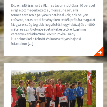
Extrém időjárás várt a 9km-es távon indulókra: 10 perccel
a rajt előtt megérkezett a „monszuneső”, ami
természetesen a pályára is hatással volt, sok helyen
csúszós, saras erdei ösvényeken tették próbára magukat
Magyarország legjobb hegyifutói, hogy leküzdjék a +800
méteres szintkülönbséget a Kékestetőre. Izgalmas
versenyeket láthattunk, erős futókkal, nagy
küzdelmekkel a felnőtt és korosztályos bajnoki
futamokon […]