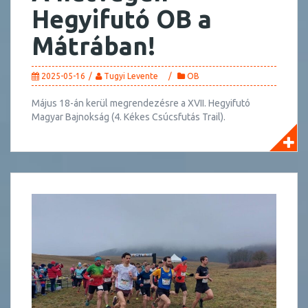
Hegyifutó OB a
Mátrában!
2025-05-16
Tugyi Levente
OB
Május 18-án kerül megrendezésre a XVII. Hegyifutó
Magyar Bajnokság (4. Kékes Csúcsfutás Trail).