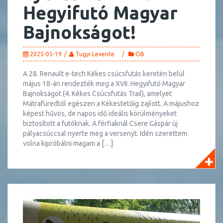
Hegyifutó Magyar
Bajnokságot!
2025-05-19
Tugyi Levente
OB
A 28. Renault e-tech Kékes csúcsfutás keretén belül
május 18-án rendezték meg a XVII. Hegyifutó Magyar
Bajnokságot (4. Kékes Csúcsfutás Trail), amelyet
Mátrafüredtől egészen a Kékestetőig zajlott. A májushoz
képest hűvös, de napos idő ideális körülményeket
biztosított a futóknak. A férfiaknál Csere Gáspár új
pályacsúccsal nyerte meg a versenyt. Idén szerettem
volna kipróbálni magam a […]