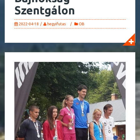
Szentgálon
2022-04-18
hegyifutas
OB