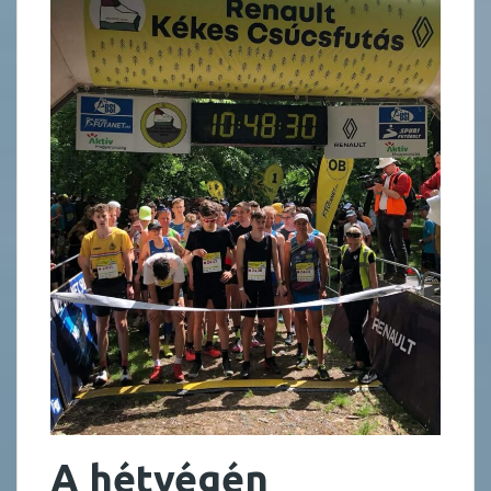
A hétvégén