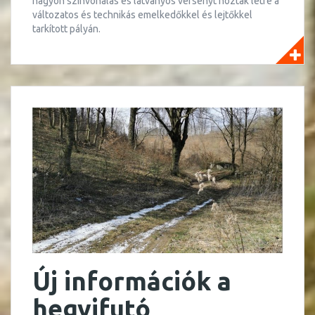
nagyon színvonalas és látványos versenyt hoztak létre a
változatos és technikás emelkedőkkel és lejtőkkel
tarkított pályán.
Új információk a
hegyifutó