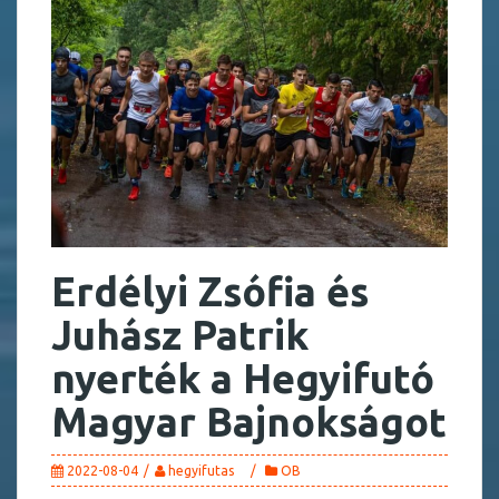
Erdélyi Zsófia és
Juhász Patrik
nyerték a Hegyifutó
Magyar Bajnokságot
2022-08-04
hegyifutas
OB