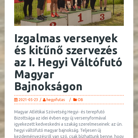
Izgalmas versenyek
és kitűnő szervezés
az I. Hegyi Váltófutó
Magyar
Bajnokságon
2021-05-23
hegyifutas
OB
Magyar Atlétikai Szövetség Hegyi- és terepfutó
Bizottsága az idei évben egy új versenyformával
igyekezett kedveskedni a szakág szerelmeseinek: az ún.
hegyi váltófutó magyar bajnokság. Teljesen új
kezdeményezésről van szó, csak bízhattunk benne, hogy