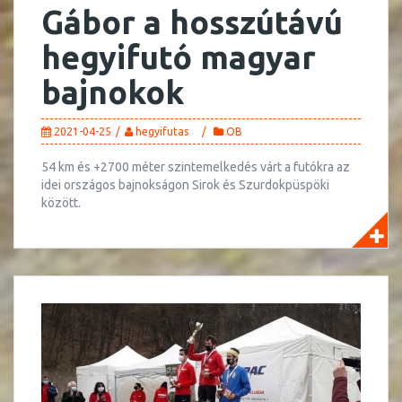
Gábor a hosszútávú
hegyifutó magyar
bajnokok
2021-04-25
hegyifutas
OB
54 km és +2700 méter szintemelkedés várt a futókra az
idei országos bajnokságon Sirok és Szurdokpüspöki
között.