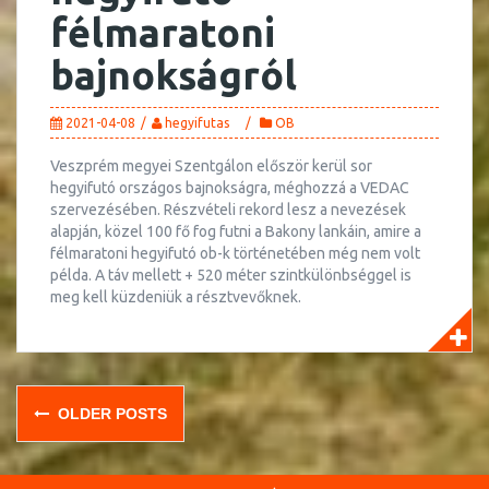
félmaratoni
bajnokságról
2021-04-08
hegyifutas
OB
Veszprém megyei Szentgálon először kerül sor
hegyifutó országos bajnokságra, méghozzá a VEDAC
szervezésében. Részvételi rekord lesz a nevezések
alapján, közel 100 fő fog futni a Bakony lankáin, amire a
félmaratoni hegyifutó ob-k történetében még nem volt
példa. A táv mellett + 520 méter szintkülönbséggel is
meg kell küzdeniük a résztvevőknek.
Posts
OLDER POSTS
navigation