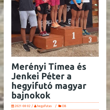
Merényi Tímea és
Jenkei Péter a
hegyifutó magyar
bajnokok
2021-08-02
hegyifutas
OB