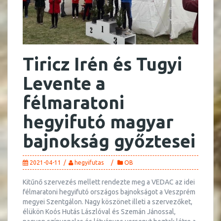
Tiricz Irén és Tugyi
Levente a
félmaratoni
hegyifutó magyar
bajnokság győztesei
2021-04-11
hegyifutas
OB
Kitűnő szervezés mellett rendezte meg a VEDAC az idei
félmaratoni hegyifutó országos bajnokságot a Veszprém
megyei Szentgálon. Nagy köszönet illeti a szervezőket,
élükön Koós Hutás Lászlóval és Szemán Jánossal,