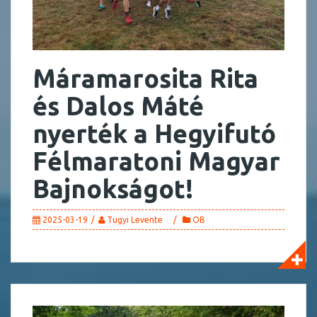
Máramarosita Rita
és Dalos Máté
nyerték a Hegyifutó
Félmaratoni Magyar
Bajnokságot!
2025-03-19
Tugyi Levente
OB